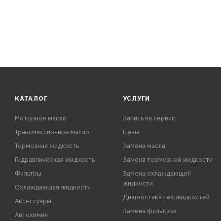
КАТАЛОГ
УСЛУГИ
Моторное масло
Запись на сервис
Трансмиссионное масло
Цены
Тормозная жидкость
Замена масла
Гидравлическая жидкость
Замена тормозной жидкости
Фильтры
Замена охлаждающей
жидкости
Охлаждающая жидкость
Диагностика тех.жидкостей
Аксессуары
Замена фильтров
Автохимия