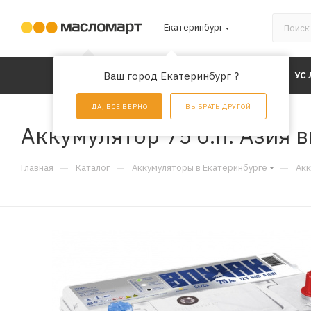
Екатеринбург
КАТАЛОГ
Ваш город Екатеринбург ?
АКЦИИ
УС
ДА, ВСЕ ВЕРНО
ВЫБРАТЬ ДРУГОЙ
Аккумулятор 75 о.п. Азия
—
—
—
Главная
Каталог
Аккумуляторы в Екатеринбурге
Акк