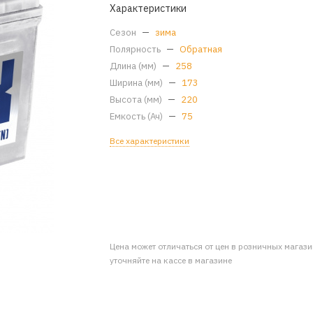
Характеристики
Сезон
—
зима
Полярность
—
Обратная
Длина (мм)
—
258
Ширина (мм)
—
173
Высота (мм)
—
220
Емкость (Ач)
—
75
Все характеристики
Цена может отличаться от цен в розничных магаз
уточняйте на кассе в магазине