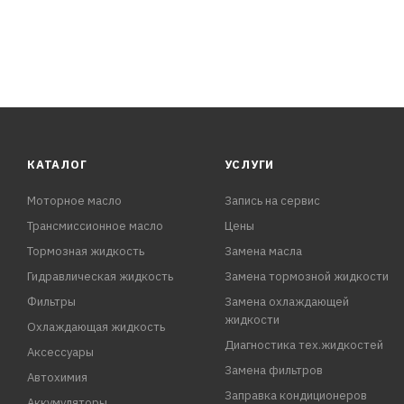
КАТАЛОГ
УСЛУГИ
Моторное масло
Запись на сервис
Трансмиссионное масло
Цены
Тормозная жидкость
Замена масла
Гидравлическая жидкость
Замена тормозной жидкости
Фильтры
Замена охлаждающей
жидкости
Охлаждающая жидкость
Диагностика тех.жидкостей
Аксессуары
Замена фильтров
Автохимия
Заправка кондиционеров
Аккумуляторы