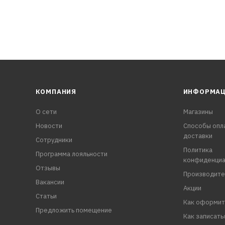
КОМПАНИЯ
ИНФОРМА
О сети
Магазины
Новости
Способы опл
доставки
Сотрудники
Политика
Программа лояльности
конфиденциа
Отзывы
Производите
Вакансии
Акции
Статьи
Как оформит
Предложить помещение
Как записать