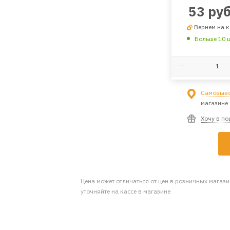
53
руб
Вернем на к
Больше 10 
Самовыво
магазине
Хочу в п
Цена может отличаться от цен в розничных магаз
уточняйте на кассе в магазине