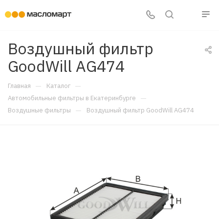
Воздушный фильтр
GoodWill AG474
—
—
Главная
Каталог
—
Автомобильные фильтры в Екатеринбурге
—
Воздушные фильтры
Воздушный фильтр GoodWill AG474