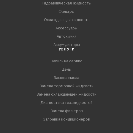
ZF TE-ML 02B/05A/12L/12N/16B/17B/19B/21A
Гидравлическая жидкость
ZF TE-ML 05B/07A/08/12B/12E/12M/16C/19C/21B
Фильтры
Охлаждающая жидкость
Аксессуары
Автохимия
Аккумуляторы
УСЛУГИ
Запись на сервис
Цены
Замена масла
Замена тормозной жидкости
Замена охлаждающей жидкости
Диагностика тех.жидкостей
Замена фильтров
Заправка кондиционеров